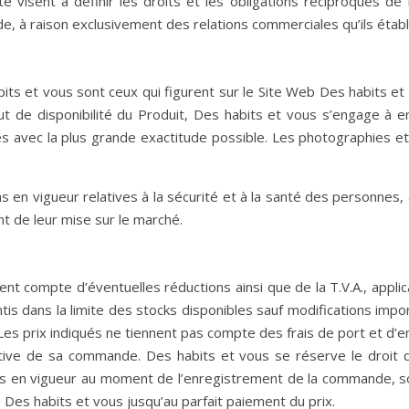
visent à définir les droits et les obligations réciproques de 
 à raison exclusivement des relations commerciales qu’ils établi
ts et vous sont ceux qui figurent sur le Site Web Des habits et vo
ut de disponibilité du Produit, Des habits et vous s’engage à en
 avec la plus grande exactitude possible. Les photographies et 
 en vigueur relatives à la sécurité et à la santé des personnes,
 de leur mise sur le marché.
nent compte d’éventuelles réductions ainsi que de la T.V.A., app
antis dans la limite des stocks disponibles sauf modifications i
Les prix indiqués ne tiennent pas compte des frais de port et d’e
finitive de sa commande. Des habits et vous se réserve le droit
ifs en vigueur au moment de l’enregistrement de la commande, s
 Des habits et vous jusqu’au parfait paiement du prix.