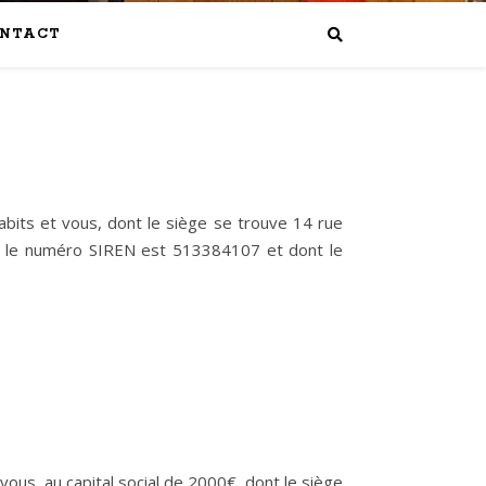
NTACT
abits et vous, dont le siège se trouve 14 rue
s le numéro SIREN est 513384107 et dont le
vous, au capital social de 2000€
,
dont le siège