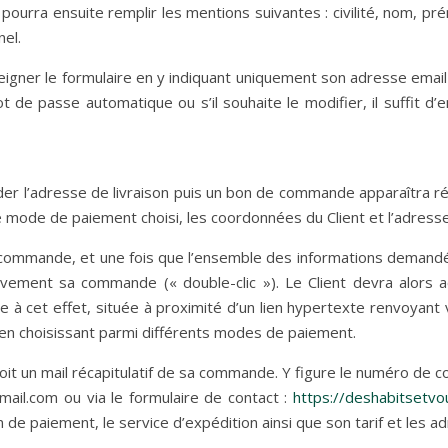
 pourra ensuite remplir les mentions suivantes : civilité, nom, pr
el.
gner le formulaire en y indiquant uniquement son adresse emai
 de passe automatique ou s’il souhaite le modifier, il suffit d
alider l’adresse de livraison puis un bon de commande apparaîtra réca
le mode de paiement choisi, les coordonnées du Client et l’adresse 
a commande, et une fois que l’ensemble des informations demandée
itivement sa commande (« double-clic »). Le Client devra alors
 à cet effet, située à proximité d’un lien hypertexte renvoyant 
t en choisissant parmi différents modes de paiement.
çoit un mail récapitulatif de sa commande. Y figure le numéro de c
ail.com ou via le formulaire de contact :
https://deshabitsetvou
en de paiement, le service d’expédition ainsi que son tarif et les a