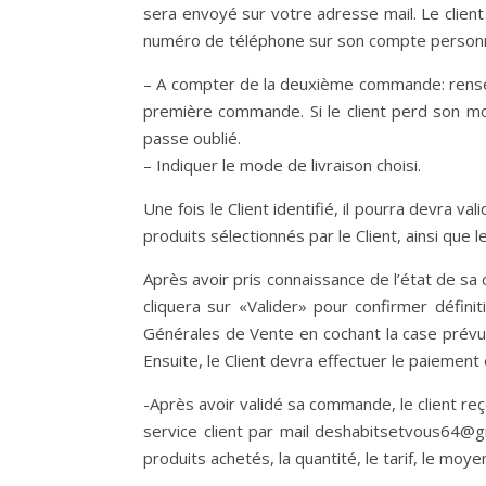
sera envoyé sur votre adresse mail. Le client
numéro de téléphone sur son compte personn
– A compter de la deuxième commande: rensei
première commande. Si le client perd son mot
passe oublié.
– Indiquer le mode de livraison choisi.
Une fois le Client identifié, il pourra devra v
produits sélectionnés par le Client, ainsi que 
Après avoir pris connaissance de l’état de s
cliquera sur «Valider» pour confirmer défin
Générales de Vente en cochant la case prévue
Ensuite, le Client devra effectuer le paiemen
-Après avoir validé sa commande, le client re
service client par mail deshabitsetvous64@gm
produits achetés, la quantité, le tarif, le moy